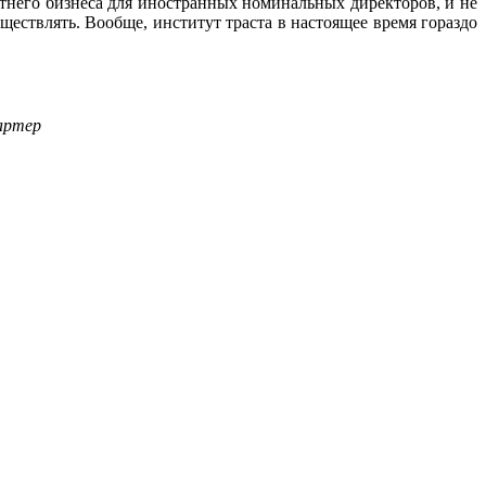
етнего бизнеса для иностранных номинальных директоров, и не
ествлять. Вообще, институт траста в настоящее время гораздо
артер