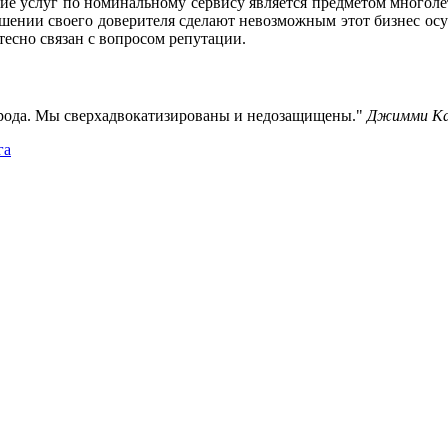
ение услуг по номинальному сервису является предметом многол
ошении своего доверителя сделают невозможным этот бизнес осущ
 тесно связан с вопросом репутации.
арода. Мы сверхадвокатизированы и недозащищены.
Джимми К